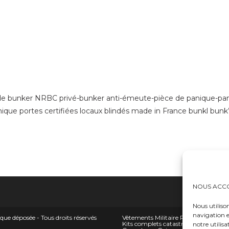
on de bunker NRBC privé-bunker anti-émeute-pièce de panique-pan
nique portes certifiées locaux blindés made in France bunkl bunk’
NOUS ACCO
Nous utiliso
navigation e
éposée - Tous droits réservés
Vêtements Militaire Police Sécurité 
Kits complets catastrophes NRBC et 
notre utilisa