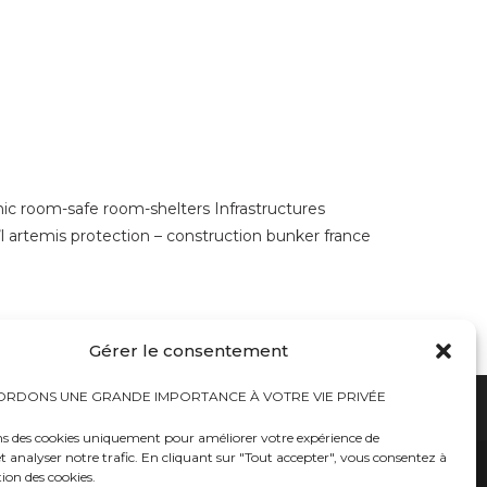
ic room-safe room-shelters Infrastructures
l artemis protection – construction bunker france
Gérer le consentement
RDONS UNE GRANDE IMPORTANCE À VOTRE VIE PRIVÉE
ns des cookies uniquement pour améliorer votre expérience de
t analyser notre trafic. En cliquant sur "Tout accepter", vous consentez à
hauts
Bureaux tables bunkers NRBC-E
trousses médicales
Kits complets catastrophe NRBC
tion des cookies.