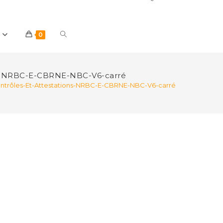
Toggle
0
website
ns-NRBC-E-CBRNE-NBC-V6-carré
trôles-Et-Attestations-NRBC-E-CBRNE-NBC-V6-carré
search