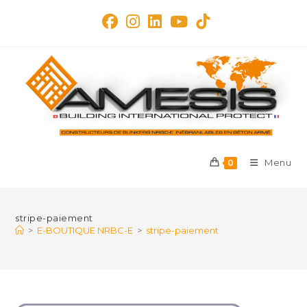
Skip
to
content
Menu
0
stripe-paiement
>
E-BOUTIQUE NRBC-E
>
stripe-paiement