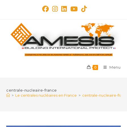
Skip
to
content
Menu
0
centrale-nucleaire-france
>
Le centrales nucléaires en France
>
centrale-nucleaire-fran