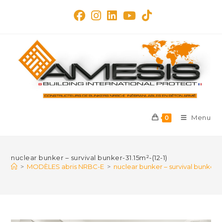
Skip
to
content
Menu
0
nuclear bunker – survival bunker-31.15m²-(12-1)
>
MODÈLES abris NRBC-E
>
nuclear bunker – survival bunker-31