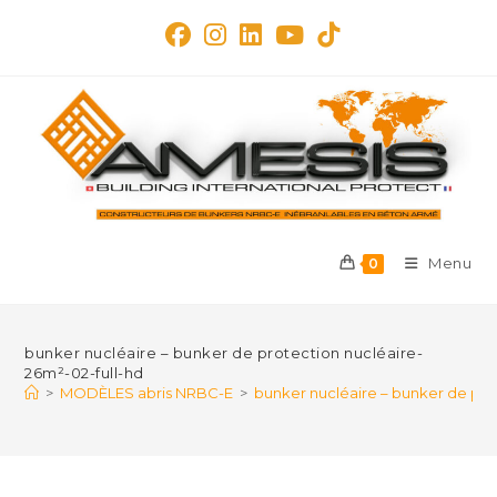
Skip
to
content
Menu
0
bunker nucléaire – bunker de protection nucléaire-
26m²-02-full-hd
>
MODÈLES abris NRBC-E
>
bunker nucléaire – bunker de pro