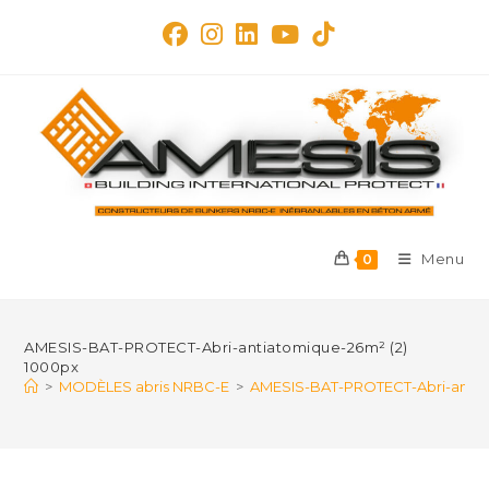
Skip
to
content
Menu
0
AMESIS-BAT-PROTECT-Abri-antiatomique-26m² (2)
1000px
>
MODÈLES abris NRBC-E
>
AMESIS-BAT-PROTECT-Abri-antia