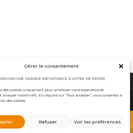
Gérer le consentement
RDONS UNE GRANDE IMPORTANCE À VOTRE VIE PRIVÉE
ns des cookies uniquement pour améliorer votre expérience de
t analyser notre trafic. En cliquant sur "Tout accepter", vous consentez à
hauts
Bureaux tables bunkers NRBC-E
trousses médicales
Kits complets catastrophe NRBC
tion des cookies.
rayonnements électromagnétique
lits – Canapés escamotables
O2
Éclairage plafonniers bunkers NRBC-E
ique
Masques à gaz
 d’urgence
Équipements accessoires Militaires Police Sécurité
ts complets NRBC (masques à gaz, combinaison et
epter
Refuser
Voir les préférences
billements de protection NBC Personnelle
s et Alpiniste
Traitement d’eau – Purificateurs eau et filtres
atomique, etc..») dans notre E-BOUTIQUE NRBC-E.
as
Générateurs d’électricité-Piles à combustible
ts décontaminants NBC