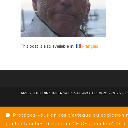
This post is also available in:
Français
AMESIS BUILDING INTERNATIONAL PROTECT® 2012-2026 Marque d
Protégez-vous en cas d’attaque ou explosion 
gants étanches, détecteur GEIGER, pilule d’I.O.