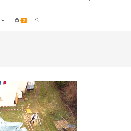
Toggle
0
website
search