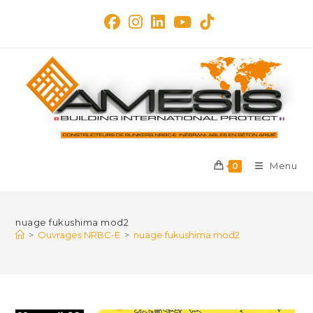
Skip
to
content
Menu
0
nuage fukushima mod2
>
Ouvrages NRBC-E
>
nuage fukushima mod2