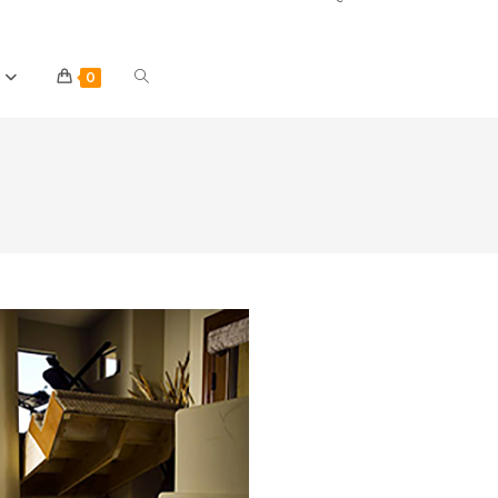
Toggle
0
website
search