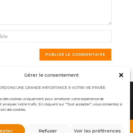
isir
URL
e
tre
te
acultatif)
Gérer le consentement
RDONS UNE GRANDE IMPORTANCE À VOTRE VIE PRIVÉE
ns des cookies uniquement pour améliorer votre expérience de
t analyser notre trafic. En cliquant sur "Tout accepter", vous consentez à
hauts
Bureaux tables bunkers NRBC-E
trousses médicales
Kits complets catastrophe NRBC
tion des cookies.
rayonnements électromagnétique
lits – Canapés escamotables
O2
Éclairage plafonniers bunkers NRBC-E
ique
Masques à gaz
 d’urgence
Équipements accessoires Militaires Police Sécurité
ts complets NRBC (masques à gaz, combinaison et
epter
Refuser
Voir les préférences
billements de protection NBC Personnelle