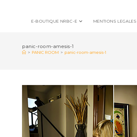
E-BOUTIQUE NRBC-E
MENTIONS LEGALES
panic-room-amesis-1
>
PANIC ROOM
>
panic-room-amesis-1