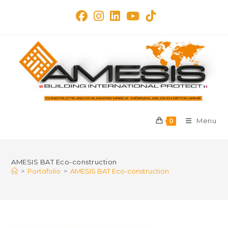
Skip
to
content
Menu
0
AMESIS BAT Eco-construction
>
Portofolio
>
AMESIS BAT Eco-construction