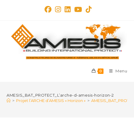
Skip
to
content
Menu
0
AMESIS_BAT_PROTECT_L’arche-d-amesis-horizon-2
>
Projet l’ARCHE d’AMESIS « Horizon »
>
AMESIS_BAT_PROTECT_