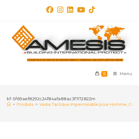
Skip
to
content
Menu
0
kf-Sf69aef8292c24f84afa88ac3f1172822m
>
Produits
>
Veste Tactique Imperméable pour Homme, Coupe-Ven