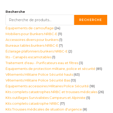
Recherche
RECHERCHE
24
Équipements de camouflage
24
11
Mobiliers pour Bunkers NRBC-E
11
produits
1
Accessoires divers pour bunkers
1
produits
7
Bureaux tables bunkers NRBC-E
7
produit
2
Éclairage plafonniers bunkers NRBC-E
2
produits
1
lits - Canapés escamotables
1
produits
3
Traitement d'eau - Purificateurs eau et filtres
3
produit
85
Équipements de protection militaire, police et sécurité
85
produits
63
Vêtements Militaire Police Sécurité hauts
63
produi
13
Vêtements Militaire Police Sécurité Bas
13
produits
18
Équipements accessoires Militaires Police Sécurité
18
produits
26
Kits complets catastrophes NRBC et trousses médicales
26
produits
5
Kits outillages Survivalistes Campeurs et Alpiniste
5
produ
17
Kits complets catastrophe NRBC
17
produits
8
Kits Trousses médicales de situation d'urgence
8
produits