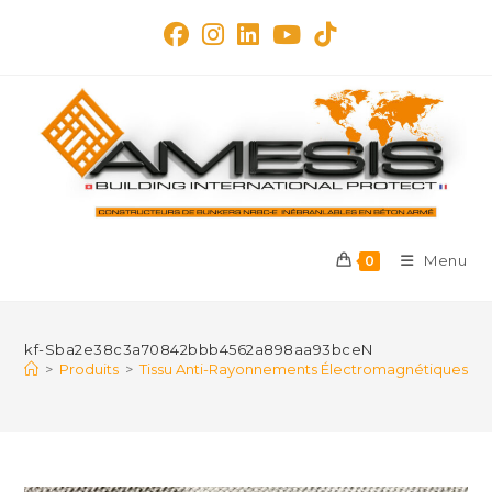
Skip
to
content
Menu
0
kf-Sba2e38c3a70842bbb4562a898aa93bceN
>
Produits
>
Tissu Anti-Rayonnements Électromagnétiques en F