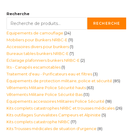
Recherche
RECHERCHE
24
Équipements de camouflage
24
11
Mobiliers pour Bunkers NRBC-E
11
produits
1
Accessoires divers pour bunkers
1
produits
7
Bureaux tables bunkers NRBC-E
7
produit
2
Éclairage plafonniers bunkers NRBC-E
2
produits
1
lits - Canapés escamotables
1
produits
3
Traitement d'eau - Purificateurs eau et filtres
3
produit
85
Équipements de protection militaire, police et sécurité
85
produits
63
Vêtements Militaire Police Sécurité hauts
63
produi
13
Vêtements Militaire Police Sécurité Bas
13
produits
18
Équipements accessoires Militaires Police Sécurité
18
produits
26
Kits complets catastrophes NRBC et trousses médicales
26
produits
5
Kits outillages Survivalistes Campeurs et Alpiniste
5
produ
17
Kits complets catastrophe NRBC
17
produits
8
Kits Trousses médicales de situation d'urgence
8
produits