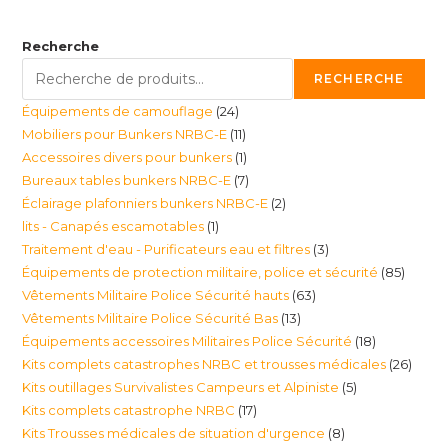
Recherche
RECHERCHE
24
Équipements de camouflage
24
11
Mobiliers pour Bunkers NRBC-E
11
produits
1
Accessoires divers pour bunkers
1
produits
7
Bureaux tables bunkers NRBC-E
7
produit
2
Éclairage plafonniers bunkers NRBC-E
2
produits
1
lits - Canapés escamotables
1
produits
3
Traitement d'eau - Purificateurs eau et filtres
3
produit
85
Équipements de protection militaire, police et sécurité
85
produits
63
Vêtements Militaire Police Sécurité hauts
63
produi
13
Vêtements Militaire Police Sécurité Bas
13
produits
18
Équipements accessoires Militaires Police Sécurité
18
produits
26
Kits complets catastrophes NRBC et trousses médicales
26
produits
5
Kits outillages Survivalistes Campeurs et Alpiniste
5
produ
17
Kits complets catastrophe NRBC
17
produits
8
Kits Trousses médicales de situation d'urgence
8
produits