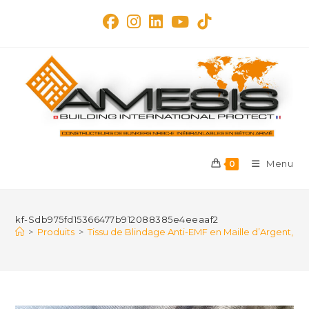
Skip
to
content
Menu
0
kf-Sdb975fd15366477b912088385e4eeaaf2
>
Produits
>
Tissu de Blindage Anti-EMF en Maille d’Argent, P