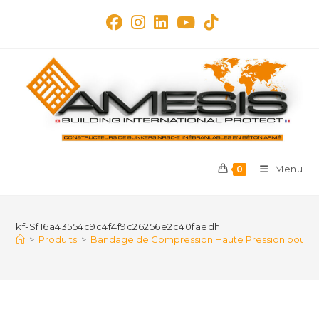
Skip
to
content
Menu
0
kf-Sf16a43554c9c4f4f9c26256e2c40faedh
>
Produits
>
Bandage de Compression Haute Pression pour Urg