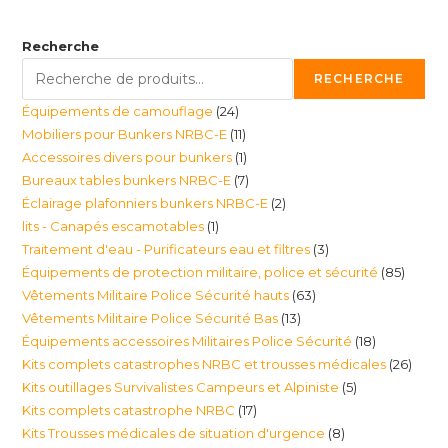
Recherche
RECHERCHE
24
Équipements de camouflage
24
11
Mobiliers pour Bunkers NRBC-E
11
produits
1
Accessoires divers pour bunkers
1
produits
7
Bureaux tables bunkers NRBC-E
7
produit
2
Éclairage plafonniers bunkers NRBC-E
2
produits
1
lits - Canapés escamotables
1
produits
3
Traitement d'eau - Purificateurs eau et filtres
3
produit
85
Équipements de protection militaire, police et sécurité
85
produits
63
Vêtements Militaire Police Sécurité hauts
63
produi
13
Vêtements Militaire Police Sécurité Bas
13
produits
18
Équipements accessoires Militaires Police Sécurité
18
produits
26
Kits complets catastrophes NRBC et trousses médicales
26
produits
5
Kits outillages Survivalistes Campeurs et Alpiniste
5
produ
17
Kits complets catastrophe NRBC
17
produits
8
Kits Trousses médicales de situation d'urgence
8
produits