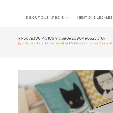
E-BOUTIQUE NRBC-E
MENTIONS LEGALES
kf-Sc7a388f4b1894fb6a0a2b904e6625df6y
>
Produits
>
Table réglable Multifonction pour Ordi