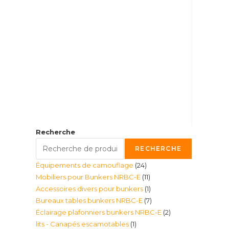
Recherche
RECHERCHE
24
Équipements de camouflage
24
11
Mobiliers pour Bunkers NRBC-E
11
produits
1
Accessoires divers pour bunkers
1
produits
7
Bureaux tables bunkers NRBC-E
7
produit
2
Éclairage plafonniers bunkers NRBC-E
2
produits
1
lits - Canapés escamotables
1
produits