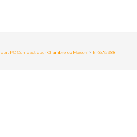
Support PC Compact pour Chambre ou Maison
>
kf-Sc7a388f4b1894fb