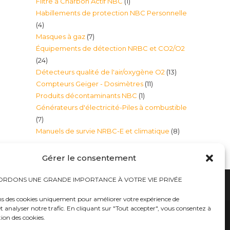
1
Filtre à Charbon Actif NBC
1
produits
Habillements de protection NBC Personnelle
produit
4
4
7
Masques à gaz
7
produits
Équipements de détection NRBC et CO2/O2
produits
24
24
13
Détecteurs qualité de l'air/oxygène O2
13
produits
11
Compteurs Geiger - Dosimètres
11
produits
1
Produits décontaminants NBC
1
produits
Générateurs d'électricité-Piles à combustible
produit
7
7
8
Manuels de survie NRBC-E et climatique
8
produits
produits
Gérer le consentement
RDONS UNE GRANDE IMPORTANCE À VOTRE VIE PRIVÉE
ns des cookies uniquement pour améliorer votre expérience de
t analyser notre trafic. En cliquant sur "Tout accepter", vous consentez à
hauts
Bureaux tables bunkers NRBC-E
trousses médicales
Kits complets catastrophe NRBC
tion des cookies.
rayonnements électromagnétique
lits – Canapés escamotables