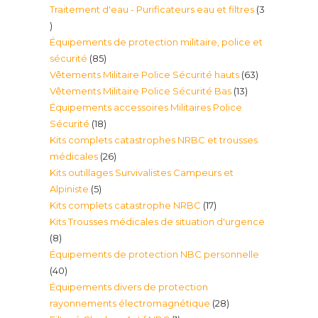
Traitement d'eau - Purificateurs eau et filtres
3
produit
3
Équipements de protection militaire, police et
produits
85
sécurité
85
63
Vêtements Militaire Police Sécurité hauts
63
produits
13
Vêtements Militaire Police Sécurité Bas
13
produits
Équipements accessoires Militaires Police
produits
18
Sécurité
18
Kits complets catastrophes NRBC et trousses
produits
26
médicales
26
Kits outillages Survivalistes Campeurs et
produits
5
Alpiniste
5
17
Kits complets catastrophe NRBC
17
produits
Kits Trousses médicales de situation d'urgence
produits
8
8
Équipements de protection NBC personnelle
produits
40
40
Équipements divers de protection
produits
28
rayonnements électromagnétique
28