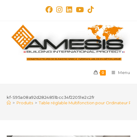
Skip
to
content
Menu
0
kf-S95a08a92d2824851bcc34f22051e2c2fr
>
Produits
>
Table réglable Multifonction pour Ordinateur 