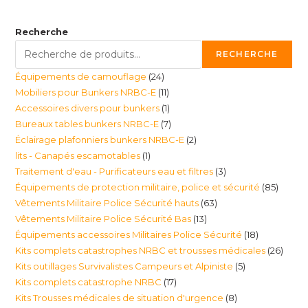
Recherche
RECHERCHE
24
Équipements de camouflage
24
11
Mobiliers pour Bunkers NRBC-E
11
produits
1
Accessoires divers pour bunkers
1
produits
7
Bureaux tables bunkers NRBC-E
7
produit
2
Éclairage plafonniers bunkers NRBC-E
2
produits
1
lits - Canapés escamotables
1
produits
3
Traitement d'eau - Purificateurs eau et filtres
3
produit
85
Équipements de protection militaire, police et sécurité
85
produits
63
Vêtements Militaire Police Sécurité hauts
63
produi
13
Vêtements Militaire Police Sécurité Bas
13
produits
18
Équipements accessoires Militaires Police Sécurité
18
produits
26
Kits complets catastrophes NRBC et trousses médicales
26
produits
5
Kits outillages Survivalistes Campeurs et Alpiniste
5
produ
17
Kits complets catastrophe NRBC
17
produits
8
Kits Trousses médicales de situation d'urgence
8
produits