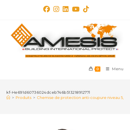
Skip
to
content
Menu
0
kf-He691d60736024dceb746b51321891277l
>
Produits
>
Chemise de protection anti-coupure niveau 5, manch