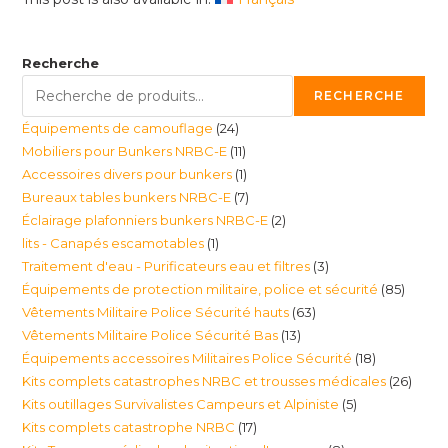
Recherche
RECHERCHE
24
Équipements de camouflage
24
11
Mobiliers pour Bunkers NRBC-E
11
produits
1
Accessoires divers pour bunkers
1
produits
7
Bureaux tables bunkers NRBC-E
7
produit
2
Éclairage plafonniers bunkers NRBC-E
2
produits
1
lits - Canapés escamotables
1
produits
3
Traitement d'eau - Purificateurs eau et filtres
3
produit
85
Équipements de protection militaire, police et sécurité
85
produits
63
Vêtements Militaire Police Sécurité hauts
63
produi
13
Vêtements Militaire Police Sécurité Bas
13
produits
18
Équipements accessoires Militaires Police Sécurité
18
produits
26
Kits complets catastrophes NRBC et trousses médicales
26
produits
5
Kits outillages Survivalistes Campeurs et Alpiniste
5
produ
17
Kits complets catastrophe NRBC
17
produits