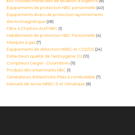
8
Kits Trousses médicales de situation d'urgence
8
produits
40
Équipements de protection NBC personnelle
40
produits
Équipements divers de protection rayonnements
produits
28
électromagnétique
28
1
Filtre à Charbon Actif NBC
1
produits
4
Habillements de protection NBC Personnelle
4
produit
7
Masques à gaz
7
produits
24
Équipements de détection NRBC et CO2/O2
24
produits
13
Détecteurs qualité de l'air/oxygène O2
13
produits
11
Compteurs Geiger - Dosimètres
11
produits
1
Produits décontaminants NBC
1
produits
7
Générateurs d'électricité-Piles à combustible
7
produit
8
Manuels de survie NRBC-E et climatique
8
produits
produits