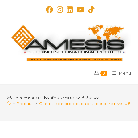
Skip
to
content
Menu
0
kf-Hd76b99e9a91b49fd837ba805c7f6f894Y
>
Produits
>
Chemise de protection anti-coupure niveau 5, manch