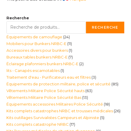
Recherche
RECHERCHE
24
Équipements de camouflage
24
11
Mobiliers pour Bunkers NRBC-E
11
produits
1
Accessoires divers pour bunkers
1
produits
7
Bureaux tables bunkers NRBC-E
7
produit
2
Éclairage plafonniers bunkers NRBC-E
2
produits
1
lits - Canapés escamotables
1
produits
3
Traitement d'eau - Purificateurs eau et filtres
3
produit
85
Équipements de protection militaire, police et sécurité
85
produits
63
Vêtements Militaire Police Sécurité hauts
63
produi
13
Vêtements Militaire Police Sécurité Bas
13
produits
18
Équipements accessoires Militaires Police Sécurité
18
produits
26
Kits complets catastrophes NRBC et trousses médicales
26
produits
5
Kits outillages Survivalistes Campeurs et Alpiniste
5
produ
17
Kits complets catastrophe NRBC
17
produits
8
Kits Trousses médicales de situation d'urgence
8