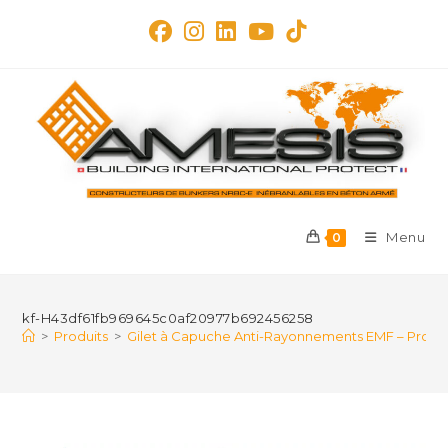
Skip
to
content
Menu
0
kf-H43df61fb969645c0af20977b692456258
>
Produits
>
Gilet à Capuche Anti-Rayonnements EMF – Prote