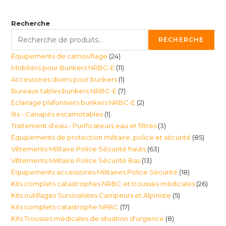
Recherche
RECHERCHE
24
Équipements de camouflage
24
11
Mobiliers pour Bunkers NRBC-E
11
produits
1
Accessoires divers pour bunkers
1
produits
7
Bureaux tables bunkers NRBC-E
7
produit
2
Éclairage plafonniers bunkers NRBC-E
2
produits
1
lits - Canapés escamotables
1
produits
3
Traitement d'eau - Purificateurs eau et filtres
3
produit
85
Équipements de protection militaire, police et sécurité
85
produits
63
Vêtements Militaire Police Sécurité hauts
63
produi
13
Vêtements Militaire Police Sécurité Bas
13
produits
18
Équipements accessoires Militaires Police Sécurité
18
produits
26
Kits complets catastrophes NRBC et trousses médicales
26
produits
5
Kits outillages Survivalistes Campeurs et Alpiniste
5
produ
17
Kits complets catastrophe NRBC
17
produits
8
Kits Trousses médicales de situation d'urgence
8
produits