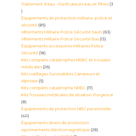
Traitement d'eau - Purificateurs eau et filtres
3
produit
3
Équipements de protection militaire, police et
produits
85
sécurité
85
63
Vêtements Militaire Police Sécurité hauts
63
produits
13
Vêtements Militaire Police Sécurité Bas
13
produits
Équipements accessoires Militaires Police
produits
18
Sécurité
18
Kits complets catastrophes NRBC et trousses
produits
26
médicales
26
Kits outillages Survivalistes Campeurs et
produits
5
Alpiniste
5
17
Kits complets catastrophe NRBC
17
produits
Kits Trousses médicales de situation d'urgence
produits
8
8
Équipements de protection NBC personnelle
produits
40
40
Équipements divers de protection
produits
28
rayonnements électromagnétique
28