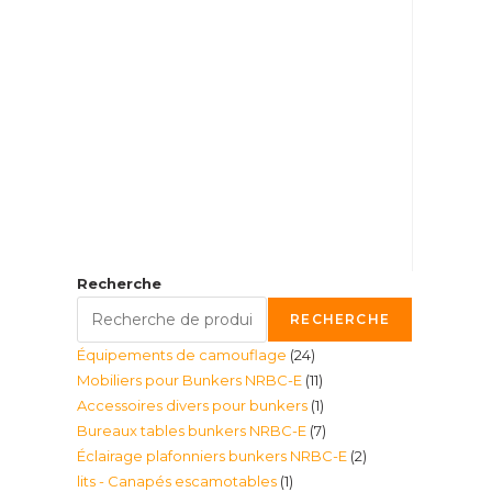
Recherche
RECHERCHE
24
Équipements de camouflage
24
11
Mobiliers pour Bunkers NRBC-E
11
produits
1
Accessoires divers pour bunkers
1
produits
7
Bureaux tables bunkers NRBC-E
7
produit
2
Éclairage plafonniers bunkers NRBC-E
2
produits
1
lits - Canapés escamotables
1
produits