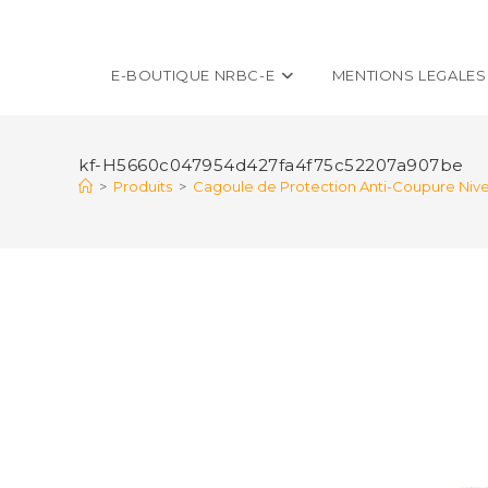
E-BOUTIQUE NRBC-E
MENTIONS LEGALES
kf-H5660c047954d427fa4f75c52207a907be
>
Produits
>
Cagoule de Protection Anti-Coupure Nivea