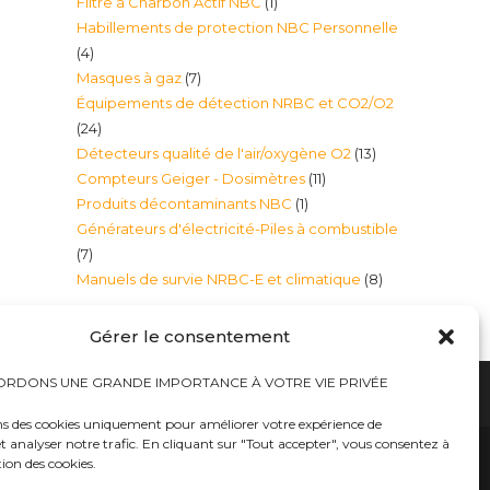
1
Filtre à Charbon Actif NBC
1
produits
Habillements de protection NBC Personnelle
produit
4
4
7
Masques à gaz
7
produits
Équipements de détection NRBC et CO2/O2
produits
24
24
13
Détecteurs qualité de l'air/oxygène O2
13
produits
11
Compteurs Geiger - Dosimètres
11
produits
1
Produits décontaminants NBC
1
produits
Générateurs d'électricité-Piles à combustible
produit
7
7
8
Manuels de survie NRBC-E et climatique
8
produits
produits
Gérer le consentement
RDONS UNE GRANDE IMPORTANCE À VOTRE VIE PRIVÉE
ns des cookies uniquement pour améliorer votre expérience de
t analyser notre trafic. En cliquant sur "Tout accepter", vous consentez à
hauts
Bureaux tables bunkers NRBC-E
trousses médicales
Kits complets catastrophe NRBC
tion des cookies.
rayonnements électromagnétique
lits – Canapés escamotables