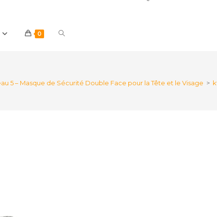
Toggle
0
website
u 5 – Masque de Sécurité Double Face pour la Tête et le Visage
>
k
search