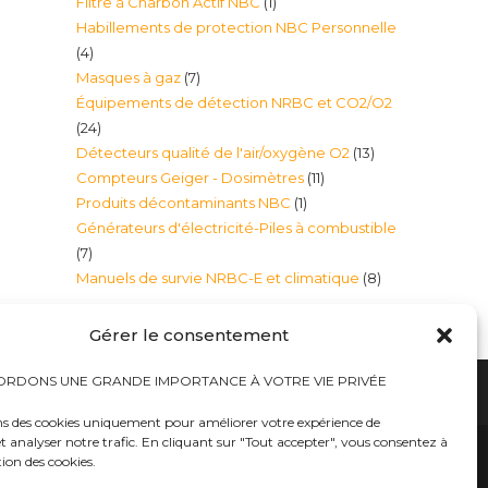
1
Filtre à Charbon Actif NBC
1
produits
Habillements de protection NBC Personnelle
produit
4
4
7
Masques à gaz
7
produits
Équipements de détection NRBC et CO2/O2
produits
24
24
13
Détecteurs qualité de l'air/oxygène O2
13
produits
11
Compteurs Geiger - Dosimètres
11
produits
1
Produits décontaminants NBC
1
produits
Générateurs d'électricité-Piles à combustible
produit
7
7
8
Manuels de survie NRBC-E et climatique
8
produits
produits
Gérer le consentement
RDONS UNE GRANDE IMPORTANCE À VOTRE VIE PRIVÉE
ns des cookies uniquement pour améliorer votre expérience de
t analyser notre trafic. En cliquant sur "Tout accepter", vous consentez à
hauts
Bureaux tables bunkers NRBC-E
trousses médicales
Kits complets catastrophe NRBC
tion des cookies.
rayonnements électromagnétique
lits – Canapés escamotables