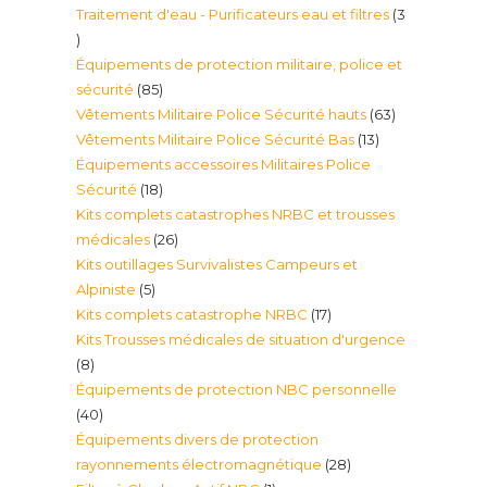
Traitement d'eau - Purificateurs eau et filtres
3
produit
3
Équipements de protection militaire, police et
produits
85
sécurité
85
63
Vêtements Militaire Police Sécurité hauts
63
produits
13
Vêtements Militaire Police Sécurité Bas
13
produits
Équipements accessoires Militaires Police
produits
18
Sécurité
18
Kits complets catastrophes NRBC et trousses
produits
26
médicales
26
Kits outillages Survivalistes Campeurs et
produits
5
Alpiniste
5
17
Kits complets catastrophe NRBC
17
produits
Kits Trousses médicales de situation d'urgence
produits
8
8
Équipements de protection NBC personnelle
produits
40
40
Équipements divers de protection
produits
28
rayonnements électromagnétique
28