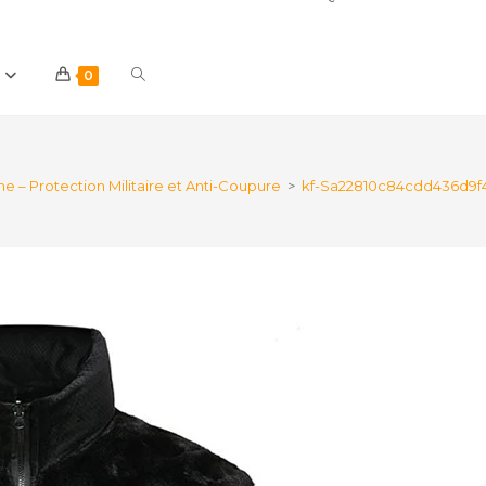
Toggle
0
website
 – Protection Militaire et Anti-Coupure
>
kf-Sa22810c84cdd436d9f
search