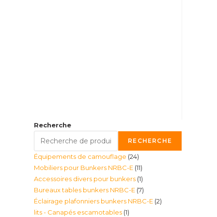
Recherche
RECHERCHE
24
Équipements de camouflage
24
11
Mobiliers pour Bunkers NRBC-E
11
produits
1
Accessoires divers pour bunkers
1
produits
7
Bureaux tables bunkers NRBC-E
7
produit
2
Éclairage plafonniers bunkers NRBC-E
2
produits
1
lits - Canapés escamotables
1
produits