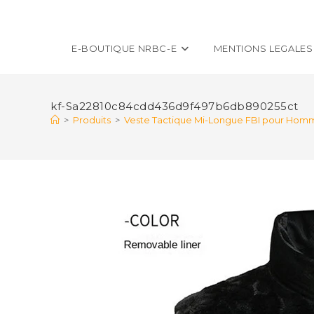
E-BOUTIQUE NRBC-E
MENTIONS LEGALES
kf-Sa22810c84cdd436d9f497b6db890255ct
>
Produits
>
Veste Tactique Mi-Longue FBI pour Homme