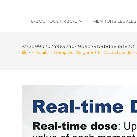
E-BOUTIQUE NRBC-E
MENTIONS LEGALES
kf-Sd99d207496524049b5d79b8bd4638167O
>
Produits
>
Compteur Geiger BR-6 – Détecteur de Ra