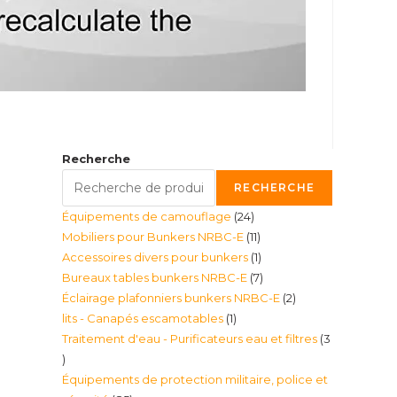
Recherche
RECHERCHE
24
Équipements de camouflage
24
11
Mobiliers pour Bunkers NRBC-E
11
produits
1
Accessoires divers pour bunkers
1
produits
7
Bureaux tables bunkers NRBC-E
7
produit
2
Éclairage plafonniers bunkers NRBC-E
2
produits
1
lits - Canapés escamotables
1
produits
Traitement d'eau - Purificateurs eau et filtres
3
produit
3
Équipements de protection militaire, police et
produits