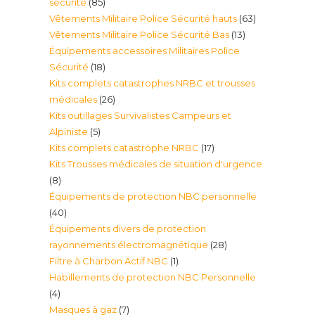
85
sécurité
85
63
Vêtements Militaire Police Sécurité hauts
63
produits
13
Vêtements Militaire Police Sécurité Bas
13
produits
Équipements accessoires Militaires Police
produits
18
Sécurité
18
Kits complets catastrophes NRBC et trousses
produits
26
médicales
26
Kits outillages Survivalistes Campeurs et
produits
5
Alpiniste
5
17
Kits complets catastrophe NRBC
17
produits
Kits Trousses médicales de situation d'urgence
produits
8
8
Équipements de protection NBC personnelle
produits
40
40
Équipements divers de protection
produits
28
rayonnements électromagnétique
28
1
Filtre à Charbon Actif NBC
1
produits
Habillements de protection NBC Personnelle
produit
4
4
7
Masques à gaz
7
produits