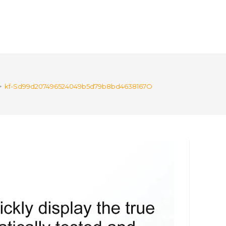
>
kf-Sd99d207496524049b5d79b8bd4638167O