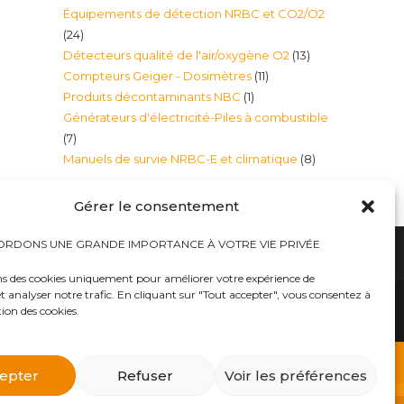
Équipements de détection NRBC et CO2/O2
produits
24
24
13
Détecteurs qualité de l'air/oxygène O2
13
produits
11
Compteurs Geiger - Dosimètres
11
produits
1
Produits décontaminants NBC
1
produits
Générateurs d'électricité-Piles à combustible
produit
7
7
8
Manuels de survie NRBC-E et climatique
8
produits
produits
Gérer le consentement
RDONS UNE GRANDE IMPORTANCE À VOTRE VIE PRIVÉE
ns des cookies uniquement pour améliorer votre expérience de
t analyser notre trafic. En cliquant sur "Tout accepter", vous consentez à
hauts
Bureaux tables bunkers NRBC-E
trousses médicales
Kits complets catastrophe NRBC
tion des cookies.
rayonnements électromagnétique
lits – Canapés escamotables
O2
Éclairage plafonniers bunkers NRBC-E
ique
Masques à gaz
 d’urgence
Équipements accessoires Militaires Police Sécurité
ts complets NRBC (masques à gaz, combinaison et
epter
Refuser
Voir les préférences
billements de protection NBC Personnelle
s et Alpiniste
Traitement d’eau – Purificateurs eau et filtres
atomique, etc..») dans notre E-BOUTIQUE NRBC-E.
as
Générateurs d’électricité-Piles à combustible