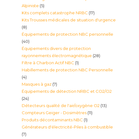
5
Alpiniste
5
17
Kits complets catastrophe NRBC
17
produits
Kits Trousses médicales de situation d'urgence
produits
8
8
Équipements de protection NBC personnelle
produits
40
40
Équipements divers de protection
produits
28
rayonnements électromagnétique
28
1
Filtre à Charbon Actif NBC
1
produits
Habillements de protection NBC Personnelle
produit
4
4
7
Masques à gaz
7
produits
Équipements de détection NRBC et CO2/O2
produits
24
24
13
Détecteurs qualité de l'air/oxygène O2
13
produits
11
Compteurs Geiger - Dosimètres
11
produits
1
Produits décontaminants NBC
1
produits
Générateurs d'électricité-Piles à combustible
produit
7
7