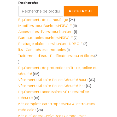
Recherche
RECHERCHE
24
Équipements de camouflage
24
11
Mobiliers pour Bunkers NRBC-E
11
produits
1
Accessoires divers pour bunkers
1
produits
7
Bureaux tables bunkers NRBC-E
7
produit
2
Éclairage plafonniers bunkers NRBC-E
2
produits
1
lits - Canapés escamotables
1
produits
Traitement d'eau - Purificateurs eau et filtres
3
produit
3
Équipements de protection militaire, police et
produits
85
sécurité
85
63
Vêtements Militaire Police Sécurité hauts
63
produits
13
Vêtements Militaire Police Sécurité Bas
13
produits
Équipements accessoires Militaires Police
produits
18
Sécurité
18
Kits complets catastrophes NRBC et trousses
produits
26
médicales
26
Kits outillages Survivalistes Campeurs et
produits