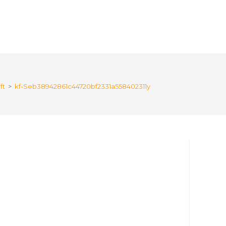
ft
>
kf-Seb38942861c44720bf2331a558402311y