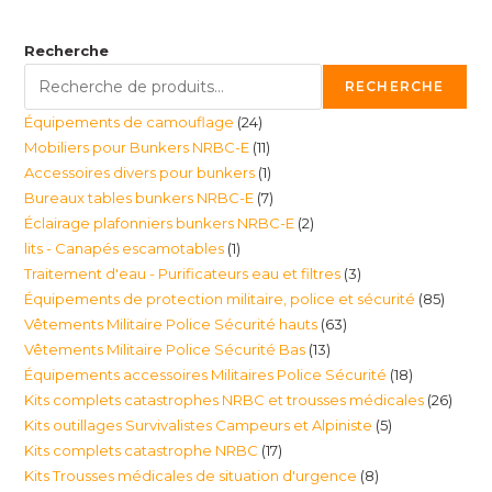
Recherche
RECHERCHE
24
Équipements de camouflage
24
11
Mobiliers pour Bunkers NRBC-E
11
produits
1
Accessoires divers pour bunkers
1
produits
7
Bureaux tables bunkers NRBC-E
7
produit
2
Éclairage plafonniers bunkers NRBC-E
2
produits
1
lits - Canapés escamotables
1
produits
3
Traitement d'eau - Purificateurs eau et filtres
3
produit
85
Équipements de protection militaire, police et sécurité
85
produits
63
Vêtements Militaire Police Sécurité hauts
63
produi
13
Vêtements Militaire Police Sécurité Bas
13
produits
18
Équipements accessoires Militaires Police Sécurité
18
produits
26
Kits complets catastrophes NRBC et trousses médicales
26
produits
5
Kits outillages Survivalistes Campeurs et Alpiniste
5
produ
17
Kits complets catastrophe NRBC
17
produits
8
Kits Trousses médicales de situation d'urgence
8
produits