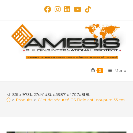
Skip
to
content
Menu
0
kf-S5fbf973fa27d41d3be59871d4707c8f8L
>
Produits
>
Gilet de sécurité CS Field anti-coupure 55 cm — 