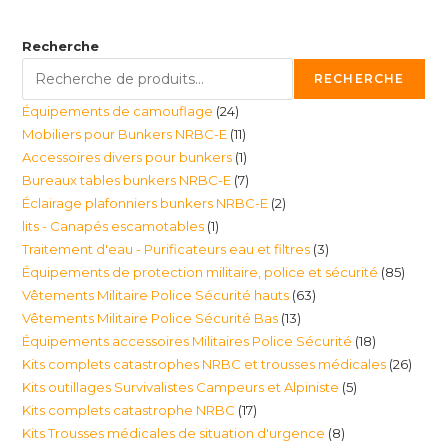
Recherche
RECHERCHE
24
Équipements de camouflage
24
11
Mobiliers pour Bunkers NRBC-E
11
produits
1
Accessoires divers pour bunkers
1
produits
7
Bureaux tables bunkers NRBC-E
7
produit
2
Éclairage plafonniers bunkers NRBC-E
2
produits
1
lits - Canapés escamotables
1
produits
3
Traitement d'eau - Purificateurs eau et filtres
3
produit
85
Équipements de protection militaire, police et sécurité
85
produits
63
Vêtements Militaire Police Sécurité hauts
63
produi
13
Vêtements Militaire Police Sécurité Bas
13
produits
18
Équipements accessoires Militaires Police Sécurité
18
produits
26
Kits complets catastrophes NRBC et trousses médicales
26
produits
5
Kits outillages Survivalistes Campeurs et Alpiniste
5
produ
17
Kits complets catastrophe NRBC
17
produits
8
Kits Trousses médicales de situation d'urgence
8
produits