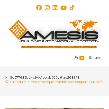
Skip
to
content
Menu
0
kf-Sd577685bd4c94e1bbab650c6fad268978
>
Produits
>
Veste tactique invisible anti-coupure DulKnife — 