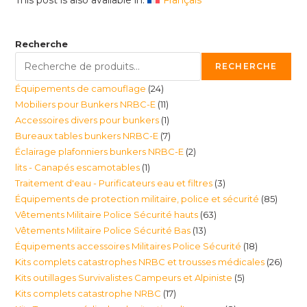
This post is also available in:
Français
Recherche
RECHERCHE
24
Équipements de camouflage
24
11
Mobiliers pour Bunkers NRBC-E
11
produits
1
Accessoires divers pour bunkers
1
produits
7
Bureaux tables bunkers NRBC-E
7
produit
2
Éclairage plafonniers bunkers NRBC-E
2
produits
1
lits - Canapés escamotables
1
produits
3
Traitement d'eau - Purificateurs eau et filtres
3
produit
85
Équipements de protection militaire, police et sécurité
85
produits
63
Vêtements Militaire Police Sécurité hauts
63
produi
13
Vêtements Militaire Police Sécurité Bas
13
produits
18
Équipements accessoires Militaires Police Sécurité
18
produits
26
Kits complets catastrophes NRBC et trousses médicales
26
produits
5
Kits outillages Survivalistes Campeurs et Alpiniste
5
produ
17
Kits complets catastrophe NRBC
17
produits