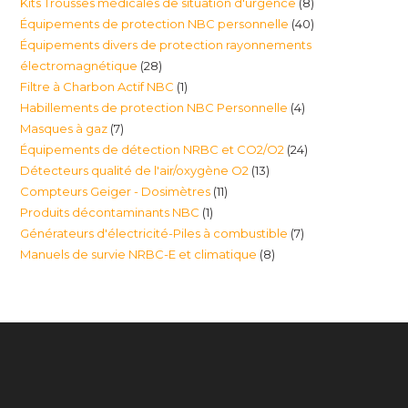
8
Kits Trousses médicales de situation d'urgence
8
produits
40
Équipements de protection NBC personnelle
40
produits
Équipements divers de protection rayonnements
produits
28
électromagnétique
28
1
Filtre à Charbon Actif NBC
1
produits
4
Habillements de protection NBC Personnelle
4
produit
7
Masques à gaz
7
produits
24
Équipements de détection NRBC et CO2/O2
24
produits
13
Détecteurs qualité de l'air/oxygène O2
13
produits
11
Compteurs Geiger - Dosimètres
11
produits
1
Produits décontaminants NBC
1
produits
7
Générateurs d'électricité-Piles à combustible
7
produit
8
Manuels de survie NRBC-E et climatique
8
produits
produits