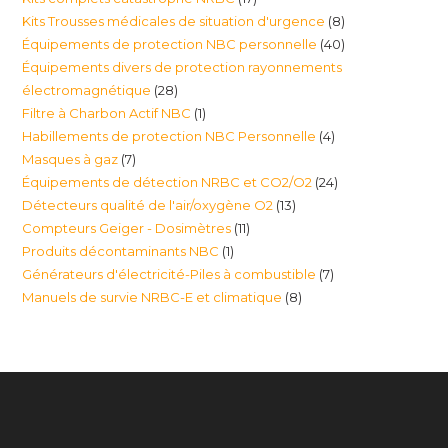
produits
8
Kits Trousses médicales de situation d'urgence
8
produits
40
Équipements de protection NBC personnelle
40
produits
Équipements divers de protection rayonnements
produits
28
électromagnétique
28
1
Filtre à Charbon Actif NBC
1
produits
4
Habillements de protection NBC Personnelle
4
produit
7
Masques à gaz
7
produits
24
Équipements de détection NRBC et CO2/O2
24
produits
13
Détecteurs qualité de l'air/oxygène O2
13
produits
11
Compteurs Geiger - Dosimètres
11
produits
1
Produits décontaminants NBC
1
produits
7
Générateurs d'électricité-Piles à combustible
7
produit
8
Manuels de survie NRBC-E et climatique
8
produits
produits