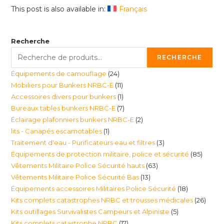
This post is also available in:
Français
Recherche
RECHERCHE
24
Équipements de camouflage
24
11
Mobiliers pour Bunkers NRBC-E
11
produits
1
Accessoires divers pour bunkers
1
produits
7
Bureaux tables bunkers NRBC-E
7
produit
2
Éclairage plafonniers bunkers NRBC-E
2
produits
1
lits - Canapés escamotables
1
produits
3
Traitement d'eau - Purificateurs eau et filtres
3
produit
85
Équipements de protection militaire, police et sécurité
85
produits
63
Vêtements Militaire Police Sécurité hauts
63
produi
13
Vêtements Militaire Police Sécurité Bas
13
produits
18
Équipements accessoires Militaires Police Sécurité
18
produits
26
Kits complets catastrophes NRBC et trousses médicales
26
produits
5
Kits outillages Survivalistes Campeurs et Alpiniste
5
produ
17
Kits complets catastrophe NRBC
17