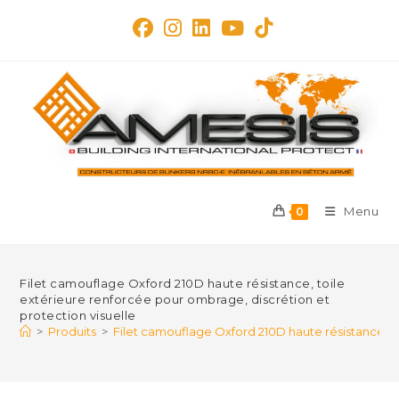
Skip
to
content
Menu
0
Filet camouflage Oxford 210D haute résistance, toile
extérieure renforcée pour ombrage, discrétion et
protection visuelle
>
Produits
>
Filet camouflage Oxford 210D haute résistance, to