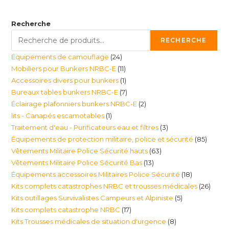
Recherche
RECHERCHE
24
Équipements de camouflage
24
11
Mobiliers pour Bunkers NRBC-E
11
produits
1
Accessoires divers pour bunkers
1
produits
7
Bureaux tables bunkers NRBC-E
7
produit
2
Éclairage plafonniers bunkers NRBC-E
2
produits
1
lits - Canapés escamotables
1
produits
3
Traitement d'eau - Purificateurs eau et filtres
3
produit
85
Équipements de protection militaire, police et sécurité
85
produits
63
Vêtements Militaire Police Sécurité hauts
63
produi
13
Vêtements Militaire Police Sécurité Bas
13
produits
18
Équipements accessoires Militaires Police Sécurité
18
produits
26
Kits complets catastrophes NRBC et trousses médicales
26
produits
5
Kits outillages Survivalistes Campeurs et Alpiniste
5
produ
17
Kits complets catastrophe NRBC
17
produits
8
Kits Trousses médicales de situation d'urgence
8
produits