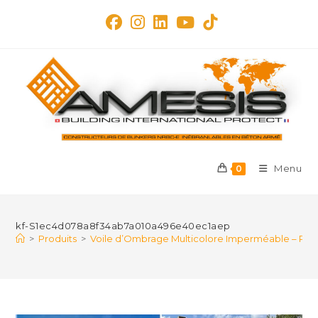
Skip
to
content
Menu
0
kf-S1ec4d078a8f34ab7a010a496e40ec1aep
>
Produits
>
Voile d’Ombrage Multicolore Imperméable – Prot