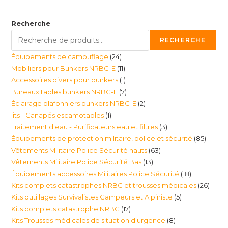
Recherche
RECHERCHE
24
Équipements de camouflage
24
11
Mobiliers pour Bunkers NRBC-E
11
produits
1
Accessoires divers pour bunkers
1
produits
7
Bureaux tables bunkers NRBC-E
7
produit
2
Éclairage plafonniers bunkers NRBC-E
2
produits
1
lits - Canapés escamotables
1
produits
3
Traitement d'eau - Purificateurs eau et filtres
3
produit
85
Équipements de protection militaire, police et sécurité
85
produits
63
Vêtements Militaire Police Sécurité hauts
63
produi
13
Vêtements Militaire Police Sécurité Bas
13
produits
18
Équipements accessoires Militaires Police Sécurité
18
produits
26
Kits complets catastrophes NRBC et trousses médicales
26
produits
5
Kits outillages Survivalistes Campeurs et Alpiniste
5
produ
17
Kits complets catastrophe NRBC
17
produits
8
Kits Trousses médicales de situation d'urgence
8
produits