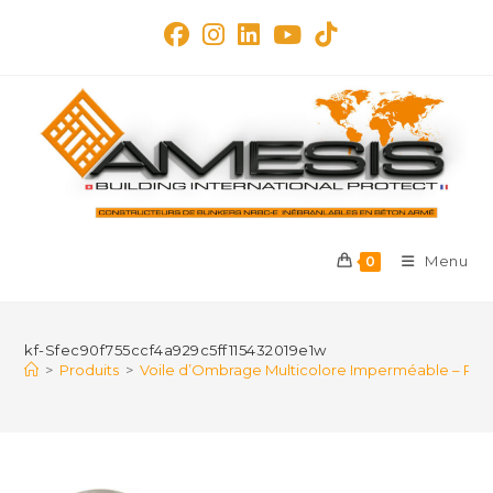
Skip
to
content
Menu
0
kf-Sfec90f755ccf4a929c5ff115432019e1w
>
Produits
>
Voile d’Ombrage Multicolore Imperméable – Prot