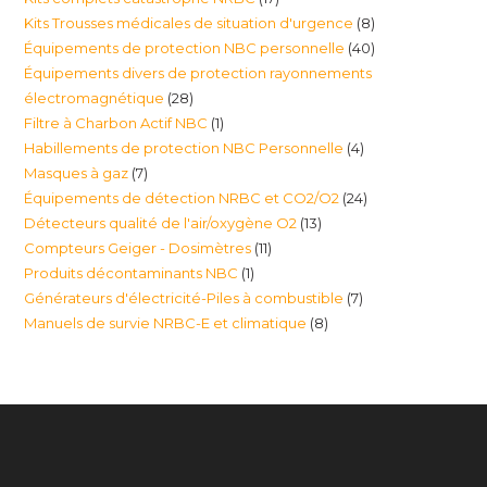
produits
8
Kits Trousses médicales de situation d'urgence
8
produits
40
Équipements de protection NBC personnelle
40
produits
Équipements divers de protection rayonnements
produits
28
électromagnétique
28
1
Filtre à Charbon Actif NBC
1
produits
4
Habillements de protection NBC Personnelle
4
produit
7
Masques à gaz
7
produits
24
Équipements de détection NRBC et CO2/O2
24
produits
13
Détecteurs qualité de l'air/oxygène O2
13
produits
11
Compteurs Geiger - Dosimètres
11
produits
1
Produits décontaminants NBC
1
produits
7
Générateurs d'électricité-Piles à combustible
7
produit
8
Manuels de survie NRBC-E et climatique
8
produits
produits