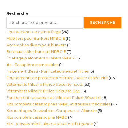
Recherche
RECHERCHE
24
Équipements de camouflage
24
11
Mobiliers pour Bunkers NRBC-E
11
produits
1
Accessoires divers pour bunkers
1
produits
7
Bureaux tables bunkers NRBC-E
7
produit
2
Éclairage plafonniers bunkers NRBC-E
2
produits
1
lits - Canapés escamotables
1
produits
3
Traitement d'eau - Purificateurs eau et filtres
3
produit
85
Équipements de protection militaire, police et sécurité
85
produits
63
Vêtements Militaire Police Sécurité hauts
63
produi
13
Vêtements Militaire Police Sécurité Bas
13
produits
18
Équipements accessoires Militaires Police Sécurité
18
produits
26
Kits complets catastrophes NRBC et trousses médicales
26
produits
5
Kits outillages Survivalistes Campeurs et Alpiniste
5
produ
17
Kits complets catastrophe NRBC
17
produits
8
Kits Trousses médicales de situation d'urgence
8
produits