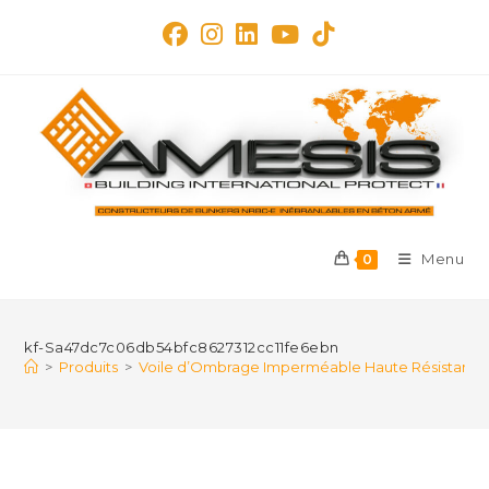
Skip
to
content
Menu
0
kf-Sa47dc7c06db54bfc8627312cc11fe6ebn
>
Produits
>
Voile d’Ombrage Imperméable Haute Résistance – 