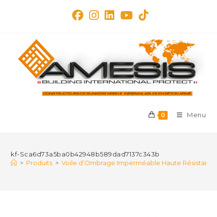
Skip
to
content
Menu
0
kf-Sca6d73a5ba0b42948b589dad7137c343b
>
Produits
>
Voile d’Ombrage Imperméable Haute Résistance – 