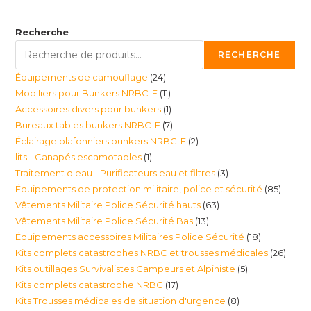
Recherche
RECHERCHE
24
Équipements de camouflage
24
11
Mobiliers pour Bunkers NRBC-E
11
produits
1
Accessoires divers pour bunkers
1
produits
7
Bureaux tables bunkers NRBC-E
7
produit
2
Éclairage plafonniers bunkers NRBC-E
2
produits
1
lits - Canapés escamotables
1
produits
3
Traitement d'eau - Purificateurs eau et filtres
3
produit
85
Équipements de protection militaire, police et sécurité
85
produits
63
Vêtements Militaire Police Sécurité hauts
63
produi
13
Vêtements Militaire Police Sécurité Bas
13
produits
18
Équipements accessoires Militaires Police Sécurité
18
produits
26
Kits complets catastrophes NRBC et trousses médicales
26
produits
5
Kits outillages Survivalistes Campeurs et Alpiniste
5
produ
17
Kits complets catastrophe NRBC
17
produits
8
Kits Trousses médicales de situation d'urgence
8
produits