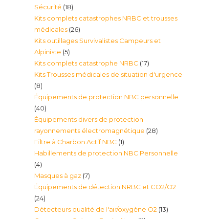
18
Sécurité
18
Kits complets catastrophes NRBC et trousses
produits
26
médicales
26
Kits outillages Survivalistes Campeurs et
produits
5
Alpiniste
5
17
Kits complets catastrophe NRBC
17
produits
Kits Trousses médicales de situation d'urgence
produits
8
8
Équipements de protection NBC personnelle
produits
40
40
Équipements divers de protection
produits
28
rayonnements électromagnétique
28
1
Filtre à Charbon Actif NBC
1
produits
Habillements de protection NBC Personnelle
produit
4
4
7
Masques à gaz
7
produits
Équipements de détection NRBC et CO2/O2
produits
24
24
13
Détecteurs qualité de l'air/oxygène O2
13
produits