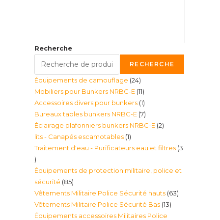
Recherche
RECHERCHE
24
Équipements de camouflage
24
11
Mobiliers pour Bunkers NRBC-E
11
produits
1
Accessoires divers pour bunkers
1
produits
7
Bureaux tables bunkers NRBC-E
7
produit
2
Éclairage plafonniers bunkers NRBC-E
2
produits
1
lits - Canapés escamotables
1
produits
Traitement d'eau - Purificateurs eau et filtres
3
produit
3
Équipements de protection militaire, police et
produits
85
sécurité
85
63
Vêtements Militaire Police Sécurité hauts
63
produits
13
Vêtements Militaire Police Sécurité Bas
13
produits
Équipements accessoires Militaires Police
produits