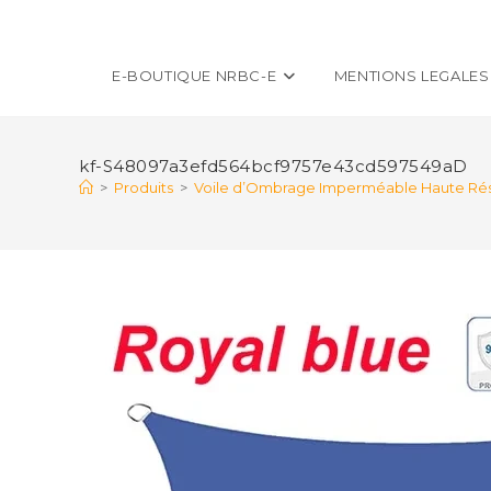
E-BOUTIQUE NRBC-E
MENTIONS LEGALES
kf-S48097a3efd564bcf9757e43cd597549aD
>
Produits
>
Voile d’Ombrage Imperméable Haute Résis