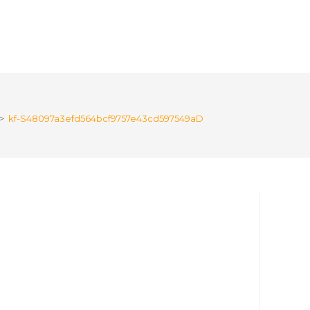
>
kf-S48097a3efd564bcf9757e43cd597549aD