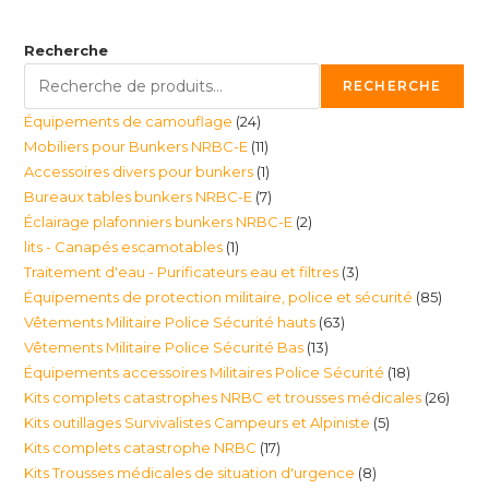
Recherche
RECHERCHE
24
Équipements de camouflage
24
11
Mobiliers pour Bunkers NRBC-E
11
produits
1
Accessoires divers pour bunkers
1
produits
7
Bureaux tables bunkers NRBC-E
7
produit
2
Éclairage plafonniers bunkers NRBC-E
2
produits
1
lits - Canapés escamotables
1
produits
3
Traitement d'eau - Purificateurs eau et filtres
3
produit
85
Équipements de protection militaire, police et sécurité
85
produits
63
Vêtements Militaire Police Sécurité hauts
63
produi
13
Vêtements Militaire Police Sécurité Bas
13
produits
18
Équipements accessoires Militaires Police Sécurité
18
produits
26
Kits complets catastrophes NRBC et trousses médicales
26
produits
5
Kits outillages Survivalistes Campeurs et Alpiniste
5
produ
17
Kits complets catastrophe NRBC
17
produits
8
Kits Trousses médicales de situation d'urgence
8
produits