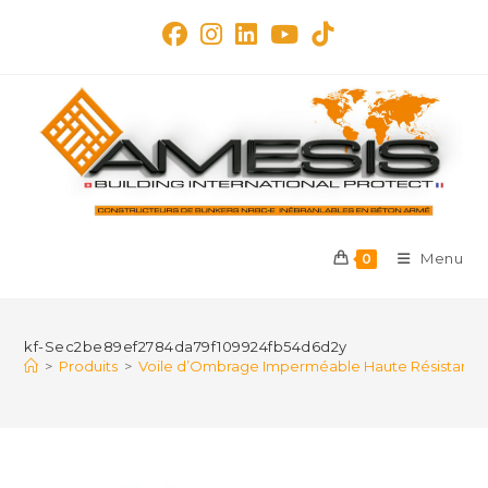
Skip
to
content
Menu
0
kf-Sec2be89ef2784da79f109924fb54d6d2y
>
Produits
>
Voile d’Ombrage Imperméable Haute Résistance – 