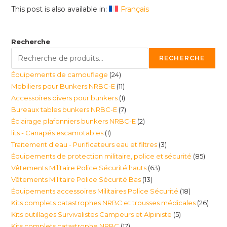
This post is also available in:
Français
Recherche
RECHERCHE
24
Équipements de camouflage
24
11
Mobiliers pour Bunkers NRBC-E
11
produits
1
Accessoires divers pour bunkers
1
produits
7
Bureaux tables bunkers NRBC-E
7
produit
2
Éclairage plafonniers bunkers NRBC-E
2
produits
1
lits - Canapés escamotables
1
produits
3
Traitement d'eau - Purificateurs eau et filtres
3
produit
85
Équipements de protection militaire, police et sécurité
85
produits
63
Vêtements Militaire Police Sécurité hauts
63
produi
13
Vêtements Militaire Police Sécurité Bas
13
produits
18
Équipements accessoires Militaires Police Sécurité
18
produits
26
Kits complets catastrophes NRBC et trousses médicales
26
produits
5
Kits outillages Survivalistes Campeurs et Alpiniste
5
produ
17
Kits complets catastrophe NRBC
17