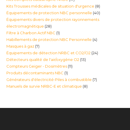
produits
8
Kits Trousses médicales de situation d'urgence
8
produits
40
Équipements de protection NBC personnelle
40
produits
Équipements divers de protection rayonnements
produits
28
électromagnétique
28
1
Filtre à Charbon Actif NBC
1
produits
4
Habillements de protection NBC Personnelle
4
produit
7
Masques à gaz
7
produits
24
Équipements de détection NRBC et CO2/O2
24
produits
13
Détecteurs qualité de l'air/oxygène O2
13
produits
11
Compteurs Geiger - Dosimètres
11
produits
1
Produits décontaminants NBC
1
produits
7
Générateurs d'électricité-Piles à combustible
7
produit
8
Manuels de survie NRBC-E et climatique
8
produits
produits