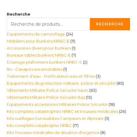
Recherche
RECHERCHE
24
Équipements de camouflage
24
11
Mobiliers pour Bunkers NRBC-E
11
produits
1
Accessoires divers pour bunkers
1
produits
7
Bureaux tables bunkers NRBC-E
7
produit
2
Éclairage plafonniers bunkers NRBC-E
2
produits
1
lits - Canapés escamotables
1
produits
3
Traitement d'eau - Purificateurs eau et filtres
3
produit
85
Équipements de protection militaire, police et sécurité
85
produits
63
Vêtements Militaire Police Sécurité hauts
63
produi
13
Vêtements Militaire Police Sécurité Bas
13
produits
18
Équipements accessoires Militaires Police Sécurité
18
produits
26
Kits complets catastrophes NRBC et trousses médicales
26
produits
5
Kits outillages Survivalistes Campeurs et Alpiniste
5
produ
17
Kits complets catastrophe NRBC
17
produits
8
Kits Trousses médicales de situation d'urgence
8
produits