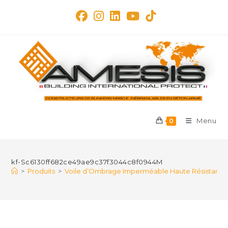
Skip
to
content
Menu
0
kf-Sc6130ff682ce49ae9c37f3044c8f0944M
>
Produits
>
Voile d’Ombrage Imperméable Haute Résistance – 