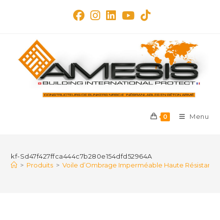
Skip
to
content
Menu
0
kf-Sd47f427ffca444c7b280e154dfd52964A
>
Produits
>
Voile d’Ombrage Imperméable Haute Résistance – 