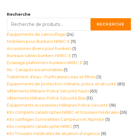
Recherche
RECHERCHE
24
Équipements de camouflage
24
11
Mobiliers pour Bunkers NRBC-E
11
produits
1
Accessoires divers pour bunkers
1
produits
7
Bureaux tables bunkers NRBC-E
7
produit
2
Éclairage plafonniers bunkers NRBC-E
2
produits
1
lits - Canapés escamotables
1
produits
3
Traitement d'eau - Purificateurs eau et filtres
3
produit
85
Équipements de protection militaire, police et sécurité
85
produits
63
Vêtements Militaire Police Sécurité hauts
63
produi
13
Vêtements Militaire Police Sécurité Bas
13
produits
18
Équipements accessoires Militaires Police Sécurité
18
produits
26
Kits complets catastrophes NRBC et trousses médicales
26
produits
5
Kits outillages Survivalistes Campeurs et Alpiniste
5
produ
17
Kits complets catastrophe NRBC
17
produits
8
Kits Trousses médicales de situation d'urgence
8
produits