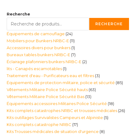
Recherche
RECHERCHE
24
Équipements de camouflage
24
11
Mobiliers pour Bunkers NRBC-E
11
produits
1
Accessoires divers pour bunkers
1
produits
7
Bureaux tables bunkers NRBC-E
7
produit
2
Éclairage plafonniers bunkers NRBC-E
2
produits
1
lits - Canapés escamotables
1
produits
3
Traitement d'eau - Purificateurs eau et filtres
3
produit
85
Équipements de protection militaire, police et sécurité
85
produits
63
Vêtements Militaire Police Sécurité hauts
63
produi
13
Vêtements Militaire Police Sécurité Bas
13
produits
18
Équipements accessoires Militaires Police Sécurité
18
produits
26
Kits complets catastrophes NRBC et trousses médicales
26
produits
5
Kits outillages Survivalistes Campeurs et Alpiniste
5
produ
17
Kits complets catastrophe NRBC
17
produits
8
Kits Trousses médicales de situation d'urgence
8
produits