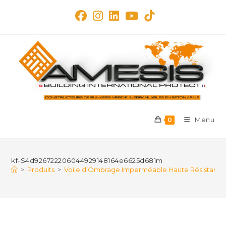
Skip
to
content
Menu
0
kf-S4d926722206044929148164e6625d681m
>
Produits
>
Voile d’Ombrage Imperméable Haute Résistance – 