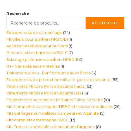
Recherche
RECHERCHE
24
Équipements de camouflage
24
11
Mobiliers pour Bunkers NRBC-E
11
produits
1
Accessoires divers pour bunkers
1
produits
7
Bureaux tables bunkers NRBC-E
7
produit
2
Éclairage plafonniers bunkers NRBC-E
2
produits
1
lits - Canapés escamotables
1
produits
3
Traitement d'eau - Purificateurs eau et filtres
3
produit
85
Équipements de protection militaire, police et sécurité
85
produits
63
Vêtements Militaire Police Sécurité hauts
63
produi
13
Vêtements Militaire Police Sécurité Bas
13
produits
18
Équipements accessoires Militaires Police Sécurité
18
produits
26
Kits complets catastrophes NRBC et trousses médicales
26
produits
5
Kits outillages Survivalistes Campeurs et Alpiniste
5
produ
17
Kits complets catastrophe NRBC
17
produits
8
Kits Trousses médicales de situation d'urgence
8
produits