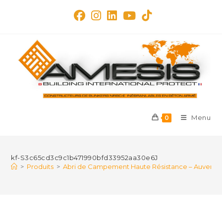
Skip
to
content
Menu
0
kf-S3c65cd3c9c1b471990bfd33952aa30e6J
>
Produits
>
Abri de Campement Haute Résistance – Auvent 