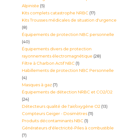
5
Alpiniste
5
17
Kits complets catastrophe NRBC
17
produits
Kits Trousses médicales de situation d'urgence
produits
8
8
Équipements de protection NBC personnelle
produits
40
40
Équipements divers de protection
produits
28
rayonnements électromagnétique
28
1
Filtre à Charbon Actif NBC
1
produits
Habillements de protection NBC Personnelle
produit
4
4
7
Masques à gaz
7
produits
Équipements de détection NRBC et CO2/O2
produits
24
24
13
Détecteurs qualité de l'air/oxygène O2
13
produits
11
Compteurs Geiger - Dosimètres
11
produits
1
Produits décontaminants NBC
1
produits
Générateurs d'électricité-Piles à combustible
produit
7
7