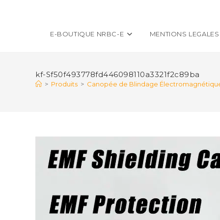
E-BOUTIQUE NRBC-E
MENTIONS LEGALES
kf-Sf50f493778fd446098110a3321f2c89ba
>
Produits
>
Canopée de Blindage Électromagnétique