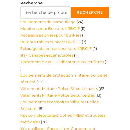
Recherche
RECHERCHE
24
Équipements de camouflage
24
11
Mobiliers pour Bunkers NRBC-E
11
produits
1
Accessoires divers pour bunkers
1
produits
7
Bureaux tables bunkers NRBC-E
7
produit
2
Éclairage plafonniers bunkers NRBC-E
2
produits
1
lits - Canapés escamotables
1
produits
Traitement d'eau - Purificateurs eau et filtres
3
produit
3
Équipements de protection militaire, police et
produits
85
sécurité
85
63
Vêtements Militaire Police Sécurité hauts
63
produits
13
Vêtements Militaire Police Sécurité Bas
13
produits
Équipements accessoires Militaires Police
produits
18
Sécurité
18
Kits complets catastrophes NRBC et trousses
produits
26
médicales
26
Kits outillages Survivalistes Campeurs et
produits