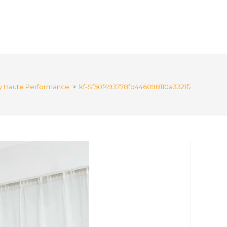
y Haute Performance
>
kf-Sf50f493778fd446098110a3321f2c89ba