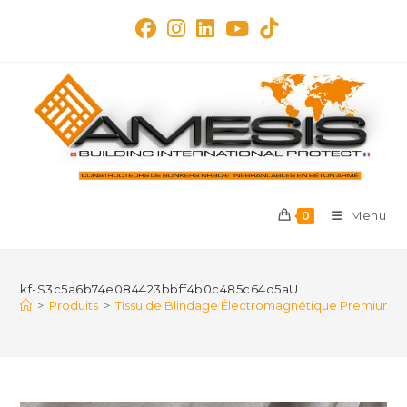
Skip
to
content
Menu
0
kf-S3c5a6b74e084423bbff4b0c485c64d5aU
>
Produits
>
Tissu de Blindage Électromagnétique Premium en