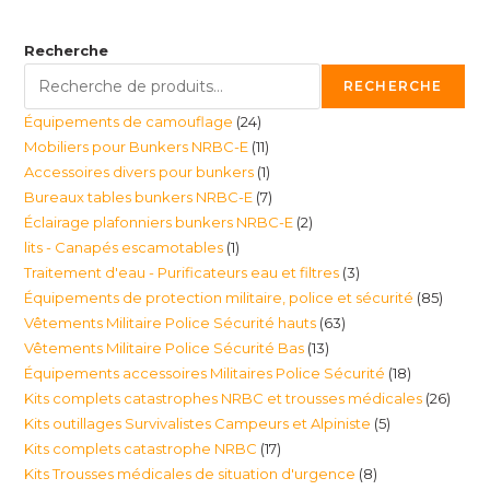
Recherche
RECHERCHE
24
Équipements de camouflage
24
11
Mobiliers pour Bunkers NRBC-E
11
produits
1
Accessoires divers pour bunkers
1
produits
7
Bureaux tables bunkers NRBC-E
7
produit
2
Éclairage plafonniers bunkers NRBC-E
2
produits
1
lits - Canapés escamotables
1
produits
3
Traitement d'eau - Purificateurs eau et filtres
3
produit
85
Équipements de protection militaire, police et sécurité
85
produits
63
Vêtements Militaire Police Sécurité hauts
63
produi
13
Vêtements Militaire Police Sécurité Bas
13
produits
18
Équipements accessoires Militaires Police Sécurité
18
produits
26
Kits complets catastrophes NRBC et trousses médicales
26
produits
5
Kits outillages Survivalistes Campeurs et Alpiniste
5
produ
17
Kits complets catastrophe NRBC
17
produits
8
Kits Trousses médicales de situation d'urgence
8
produits