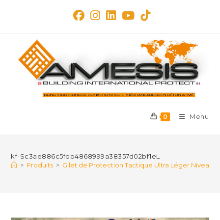
Skip
to
content
Menu
0
kf-Sc3ae886c5fdb4868999a38357d02bf1eL
>
Produits
>
Gilet de Protection Tactique Ultra Léger Niveau 