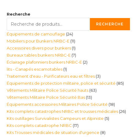
Recherche
RECHERCHE
24
Équipements de camouflage
24
11
Mobiliers pour Bunkers NRBC-E
11
produits
1
Accessoires divers pour bunkers
1
produits
7
Bureaux tables bunkers NRBC-E
7
produit
2
Éclairage plafonniers bunkers NRBC-E
2
produits
1
lits - Canapés escamotables
1
produits
3
Traitement d'eau - Purificateurs eau et filtres
3
produit
85
Équipements de protection militaire, police et sécurité
85
produits
63
Vêtements Militaire Police Sécurité hauts
63
produi
13
Vêtements Militaire Police Sécurité Bas
13
produits
18
Équipements accessoires Militaires Police Sécurité
18
produits
26
Kits complets catastrophes NRBC et trousses médicales
26
produits
5
Kits outillages Survivalistes Campeurs et Alpiniste
5
produ
17
Kits complets catastrophe NRBC
17
produits
8
Kits Trousses médicales de situation d'urgence
8
produits