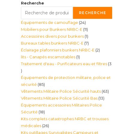
Recherche
RECHERCHE
24
Équipements de camouflage
24
11
Mobiliers pour Bunkers NRBC-E
11
produits
1
Accessoires divers pour bunkers
1
produits
7
Bureaux tables bunkers NRBC-E
7
produit
2
Éclairage plafonniers bunkers NRBC-E
2
produits
1
lits - Canapés escamotables
1
produits
Traitement d'eau - Purificateurs eau et filtres
3
produit
3
Équipements de protection militaire, police et
produits
85
sécurité
85
63
Vêtements Militaire Police Sécurité hauts
63
produits
13
Vêtements Militaire Police Sécurité Bas
13
produits
Équipements accessoires Militaires Police
produits
18
Sécurité
18
Kits complets catastrophes NRBC et trousses
produits
26
médicales
26
Kits outillages Survivalistes Campeurs et
produits