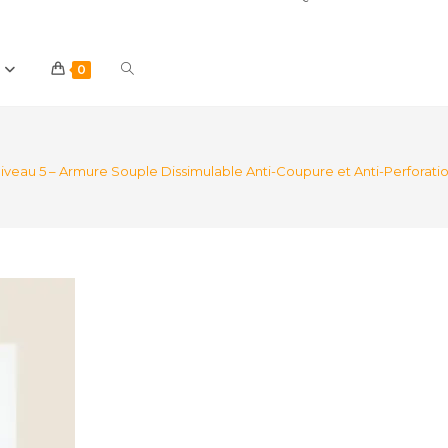
Toggle
0
website
Niveau 5 – Armure Souple Dissimulable Anti-Coupure et Anti-Perforati
search