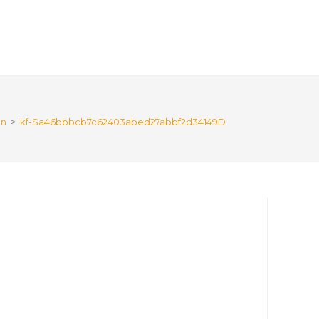
on
>
kf-Sa46bbbcb7c62403abed27abbf2d34149D