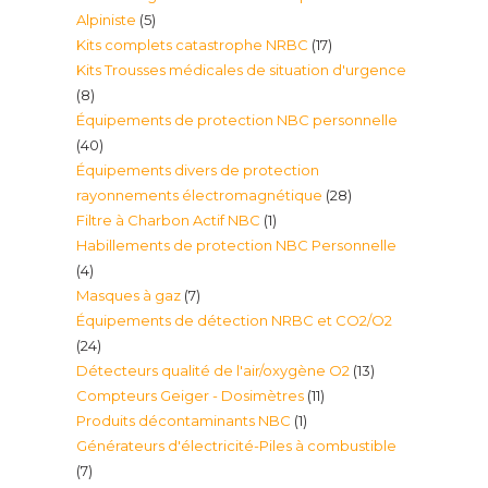
5
Alpiniste
5
17
Kits complets catastrophe NRBC
17
produits
Kits Trousses médicales de situation d'urgence
produits
8
8
Équipements de protection NBC personnelle
produits
40
40
Équipements divers de protection
produits
28
rayonnements électromagnétique
28
1
Filtre à Charbon Actif NBC
1
produits
Habillements de protection NBC Personnelle
produit
4
4
7
Masques à gaz
7
produits
Équipements de détection NRBC et CO2/O2
produits
24
24
13
Détecteurs qualité de l'air/oxygène O2
13
produits
11
Compteurs Geiger - Dosimètres
11
produits
1
Produits décontaminants NBC
1
produits
Générateurs d'électricité-Piles à combustible
produit
7
7