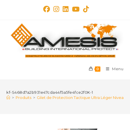
Skip
to
content
Menu
0
kf-S468d7a2b931e47cda44f5a5fe4fce2f0K-1
>
Produits
>
Gilet de Protection Tactique Ultra Léger Niveau 