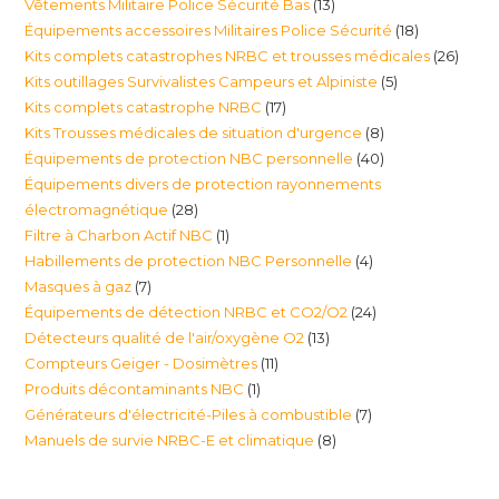
13
Vêtements Militaire Police Sécurité Bas
13
produits
18
Équipements accessoires Militaires Police Sécurité
18
produits
26
Kits complets catastrophes NRBC et trousses médicales
26
produits
5
Kits outillages Survivalistes Campeurs et Alpiniste
5
produ
17
Kits complets catastrophe NRBC
17
produits
8
Kits Trousses médicales de situation d'urgence
8
produits
40
Équipements de protection NBC personnelle
40
produits
Équipements divers de protection rayonnements
produits
28
électromagnétique
28
1
Filtre à Charbon Actif NBC
1
produits
4
Habillements de protection NBC Personnelle
4
produit
7
Masques à gaz
7
produits
24
Équipements de détection NRBC et CO2/O2
24
produits
13
Détecteurs qualité de l'air/oxygène O2
13
produits
11
Compteurs Geiger - Dosimètres
11
produits
1
Produits décontaminants NBC
1
produits
7
Générateurs d'électricité-Piles à combustible
7
produit
8
Manuels de survie NRBC-E et climatique
8
produits
produits