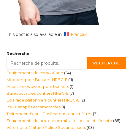
This post is also available in:
Français
Recherche
RECHERCHE
24
Équipements de camouflage
24
11
Mobiliers pour Bunkers NRBC-E
11
produits
1
Accessoires divers pour bunkers
1
produits
7
Bureaux tables bunkers NRBC-E
7
produit
2
Éclairage plafonniers bunkers NRBC-E
2
produits
1
lits - Canapés escamotables
1
produits
3
Traitement d'eau - Purificateurs eau et filtres
3
produit
85
Équipements de protection militaire, police et sécurité
85
produits
63
Vêtements Militaire Police Sécurité hauts
63
produi