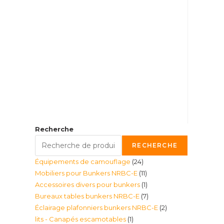
Recherche
RECHERCHE
24
Équipements de camouflage
24
11
Mobiliers pour Bunkers NRBC-E
11
produits
1
Accessoires divers pour bunkers
1
produits
7
Bureaux tables bunkers NRBC-E
7
produit
2
Éclairage plafonniers bunkers NRBC-E
2
produits
1
lits - Canapés escamotables
1
produits