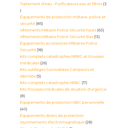
Traitement d'eau - Purificateurs eau et filtres
3
produit
3
Équipements de protection militaire, police et
produits
85
sécurité
85
63
Vêtements Militaire Police Sécurité hauts
63
produits
13
Vêtements Militaire Police Sécurité Bas
13
produits
Équipements accessoires Militaires Police
produits
18
Sécurité
18
Kits complets catastrophes NRBC et trousses
produits
26
médicales
26
Kits outillages Survivalistes Campeurs et
produits
5
Alpiniste
5
17
Kits complets catastrophe NRBC
17
produits
Kits Trousses médicales de situation d'urgence
produits
8
8
Équipements de protection NBC personnelle
produits
40
40
Équipements divers de protection
produits
28
rayonnements électromagnétique
28