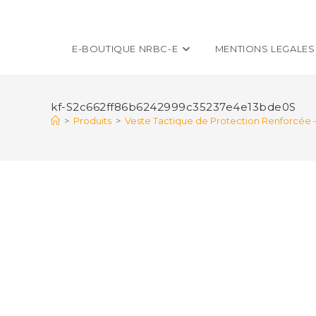
E-BOUTIQUE NRBC-E
MENTIONS LEGALES
kf-S2c662ff86b6242999c35237e4e13bde0S
>
Produits
>
Veste Tactique de Protection Renforcée 