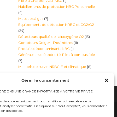
1
Filtre à Charbon Actif NBC
1
produits
Habillements de protection NBC Personnelle
produit
4
4
7
Masques à gaz
7
produits
Équipements de détection NRBC et CO2/O2
produits
24
24
13
Détecteurs qualité de l'air/oxygène O2
13
produits
11
Compteurs Geiger - Dosimètres
11
produits
1
Produits décontaminants NBC
1
produits
Générateurs d'électricité-Piles à combustible
produit
7
7
8
Manuels de survie NRBC-E et climatique
8
produits
produits
Gérer le consentement
RDONS UNE GRANDE IMPORTANCE À VOTRE VIE PRIVÉE
ns des cookies uniquement pour améliorer votre expérience de
t analyser notre trafic. En cliquant sur "Tout accepter", vous consentez à
hauts
Bureaux tables bunkers NRBC-E
trousses médicales
Kits complets catastrophe NRBC
tion des cookies.
rayonnements électromagnétique
lits – Canapés escamotables