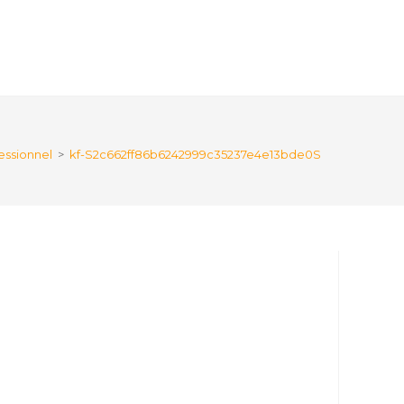
essionnel
>
kf-S2c662ff86b6242999c35237e4e13bde0S