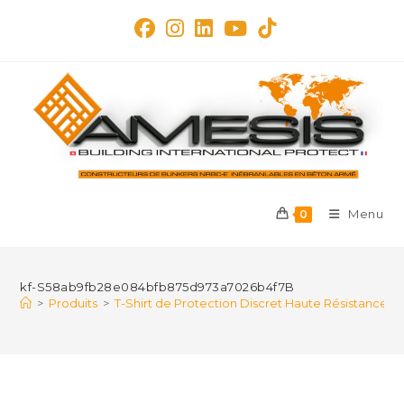
Skip
to
content
Menu
0
kf-S58ab9fb28e084bfb875d973a7026b4f7B
>
Produits
>
T-Shirt de Protection Discret Haute Résistance –