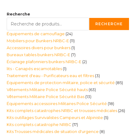
Recherche
RECHERCHE
24
Équipements de camouflage
24
11
Mobiliers pour Bunkers NRBC-E
11
produits
1
Accessoires divers pour bunkers
1
produits
7
Bureaux tables bunkers NRBC-E
7
produit
2
Éclairage plafonniers bunkers NRBC-E
2
produits
1
lits - Canapés escamotables
1
produits
3
Traitement d'eau - Purificateurs eau et filtres
3
produit
85
Équipements de protection militaire, police et sécurité
85
produits
63
Vêtements Militaire Police Sécurité hauts
63
produi
13
Vêtements Militaire Police Sécurité Bas
13
produits
18
Équipements accessoires Militaires Police Sécurité
18
produits
26
Kits complets catastrophes NRBC et trousses médicales
26
produits
5
Kits outillages Survivalistes Campeurs et Alpiniste
5
produ
17
Kits complets catastrophe NRBC
17
produits
8
Kits Trousses médicales de situation d'urgence
8
produits