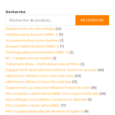
Recherche
RECHERCHE
24
Équipements de camouflage
24
11
Mobiliers pour Bunkers NRBC-E
11
produits
1
Accessoires divers pour bunkers
1
produits
7
Bureaux tables bunkers NRBC-E
7
produit
2
Éclairage plafonniers bunkers NRBC-E
2
produits
1
lits - Canapés escamotables
1
produits
3
Traitement d'eau - Purificateurs eau et filtres
3
produit
85
Équipements de protection militaire, police et sécurité
85
produits
63
Vêtements Militaire Police Sécurité hauts
63
produi
13
Vêtements Militaire Police Sécurité Bas
13
produits
18
Équipements accessoires Militaires Police Sécurité
18
produits
26
Kits complets catastrophes NRBC et trousses médicales
26
produits
5
Kits outillages Survivalistes Campeurs et Alpiniste
5
produ
17
Kits complets catastrophe NRBC
17
produits
8
Kits Trousses médicales de situation d'urgence
8
produits