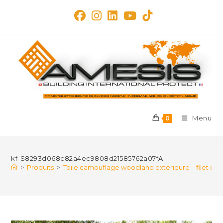
Skip
to
content
Menu
0
kf-S8293d068c82a4ec9808d21585762a07fA
>
Produits
>
Toile camouflage woodland extérieure – filet d’o