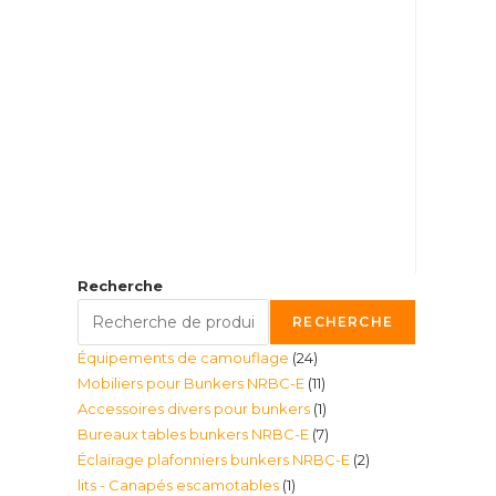
Recherche
RECHERCHE
24
Équipements de camouflage
24
11
Mobiliers pour Bunkers NRBC-E
11
produits
1
Accessoires divers pour bunkers
1
produits
7
Bureaux tables bunkers NRBC-E
7
produit
2
Éclairage plafonniers bunkers NRBC-E
2
produits
1
lits - Canapés escamotables
1
produits