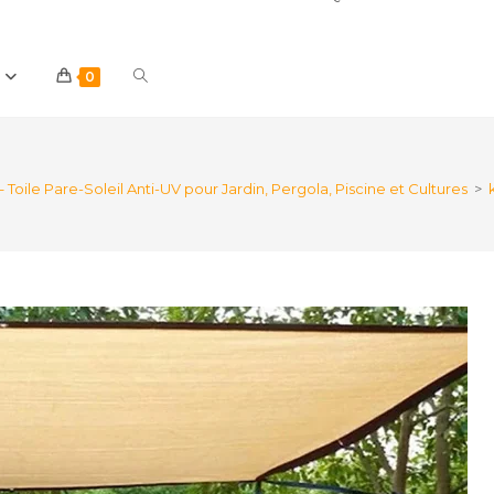
Toggle
0
website
oile Pare-Soleil Anti-UV pour Jardin, Pergola, Piscine et Cultures
>
search