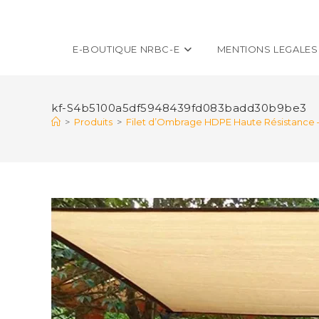
E-BOUTIQUE NRBC-E
MENTIONS LEGALES
kf-S4b5100a5df5948439fd083badd30b9be3
>
Produits
>
Filet d’Ombrage HDPE Haute Résistance – T