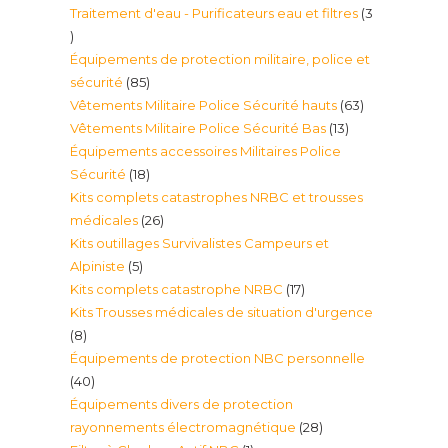
Traitement d'eau - Purificateurs eau et filtres
3
produit
3
Équipements de protection militaire, police et
produits
85
sécurité
85
63
Vêtements Militaire Police Sécurité hauts
63
produits
13
Vêtements Militaire Police Sécurité Bas
13
produits
Équipements accessoires Militaires Police
produits
18
Sécurité
18
Kits complets catastrophes NRBC et trousses
produits
26
médicales
26
Kits outillages Survivalistes Campeurs et
produits
5
Alpiniste
5
17
Kits complets catastrophe NRBC
17
produits
Kits Trousses médicales de situation d'urgence
produits
8
8
Équipements de protection NBC personnelle
produits
40
40
Équipements divers de protection
produits
28
rayonnements électromagnétique
28