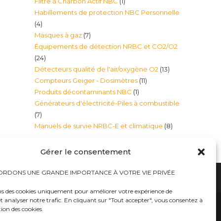
1
Filtre à Charbon Actif NBC
1
produits
Habillements de protection NBC Personnelle
produit
4
4
7
Masques à gaz
7
produits
Équipements de détection NRBC et CO2/O2
produits
24
24
13
Détecteurs qualité de l'air/oxygène O2
13
produits
11
Compteurs Geiger - Dosimètres
11
produits
1
Produits décontaminants NBC
1
produits
Générateurs d'électricité-Piles à combustible
produit
7
7
8
Manuels de survie NRBC-E et climatique
8
produits
produits
Gérer le consentement
RDONS UNE GRANDE IMPORTANCE À VOTRE VIE PRIVÉE
ns des cookies uniquement pour améliorer votre expérience de
t analyser notre trafic. En cliquant sur "Tout accepter", vous consentez à
hauts
Bureaux tables bunkers NRBC-E
trousses médicales
Kits complets catastrophe NRBC
tion des cookies.
rayonnements électromagnétique
lits – Canapés escamotables